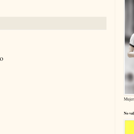
io
Mujer
No val