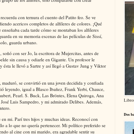
el grupo de los amores, solo comparable con crear
recuerda con ternura el cuento del Patito feo. Se ve
rdiendo acericos completos de alfileres de colores. ¡Qué
e enseñaba cada tarde cómo se montaban los alfileres
uarda en su memoria escenas de las películas de Sissí,
nolo, guarda urbano.
, soñó con ser Jo, la escritora de Mujercitas, antes de
de sin causa y odiarle en Gigante. Un profesor le
 ésta le llevó a Sartre y así llegó a Gustav Jung y Viktor
r, maduró, se convirtió en una joven decidida y confiada
uió leyendo, igual a Blasco Ibañez, Frank Yerbi, Chauce,
laubert, Pearl. S. Buck, Las Bröntes, Elena Quiroga, Ana
Libro
, José Luis Sampedro, y mi admirado Delibes. Además,
ntero.
Dos ba
 en mi. Parí tres hijos y muchas ideas. Reconocí con
lo a lo que no quería pertenecer. Mi político preferido se
ndo al cine con mi marido, era agradable sentir su