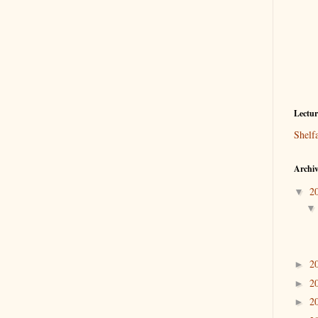
Lectu
Shelf
Archiv
2
▼
2
►
2
►
2
►