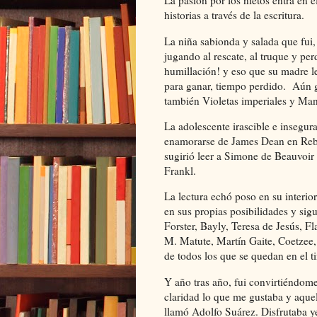
La pasión por los nietos entra en 
historias a través de la escritura.
La niña sabionda y salada que fui, 
jugando al rescate, al truque y pe
humillación! y eso que su madre l
para ganar, tiempo perdido. Aún g
también Violetas imperiales y Ma
La adolescente irascible e insegura
enamorarse de James Dean en Rebel
sugirió leer a Simone de Beauvoir y
Frankl.
La lectura echó poso en su interio
en sus propias posibilidades y sig
Forster, Bayly, Teresa de Jesús, F
M. Matute, Martín Gaite, Coetzee
de todos los que se quedan en el ti
Y año tras año, fui convirtiéndome
claridad lo que me gustaba y aquel
llamó Adolfo Suárez. Disfrutaba ye