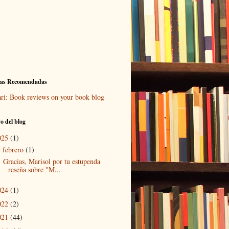
ras Recomendadas
ari: Book reviews on your book blog
o del blog
025
(1)
febrero
(1)
▼
Gracias, Marisol por tu estupenda
reseña sobre "M...
024
(1)
022
(2)
021
(44)