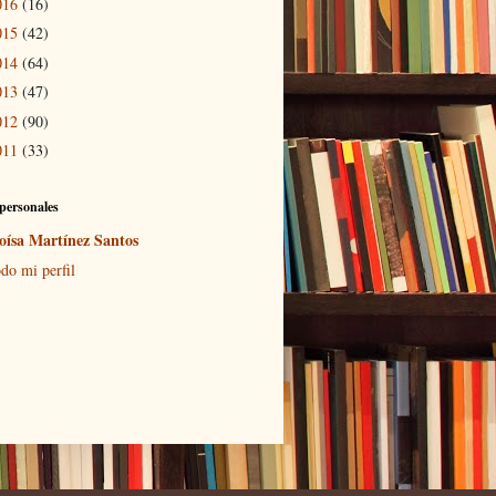
016
(16)
015
(42)
014
(64)
013
(47)
012
(90)
011
(33)
personales
oísa Martínez Santos
do mi perfil