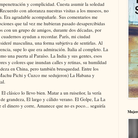
mpenetración y complicidad. Cuesta asumir la soledad
ecuerdo con añoranza nuestras visitas a los museos, no
ra. Era agradable acompañarle. Sus comentarios me
ociones que tal vez me hubieran pasado desapercibidas
os con un grupo de amigos, durante dos décadas, por
s cuadernos ayudan a recordar. París, mi ciudad
deré masculina, una forma subjetiva de sentirlas. Al
encia, supe lo que era admiración. Italia al completo. La
o una puerta al Paraíso. La India y sus gentes, esos
res y colores que inundan calles y retinas, su humildad
deza en China, pero también brusquedad. Entre los
 (Machu Pichi y Cuzco me sedujeron) La Habana y
tal.
El clásico lo llevo bien. Matar a un ruiseñor, la vería
e grandeza, El largo y cálido verano. El Golpe, La La
 el dinero y corre, Amanece que no es poco... seguiría
Mujere