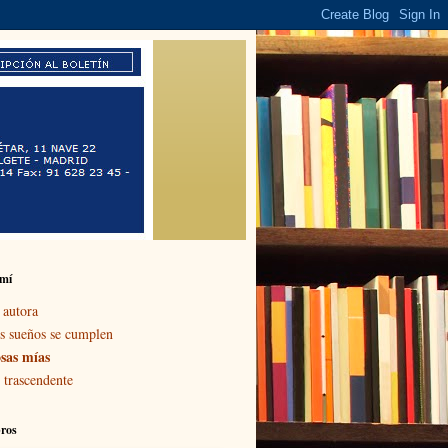
 mí
 autora
s sueños se cumplen
sas mías
 trascendente
bros