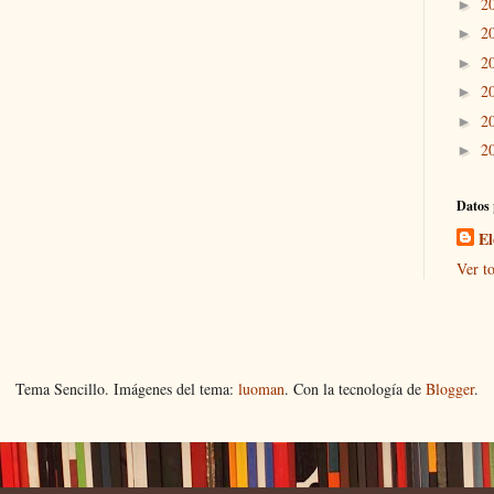
2
►
2
►
2
►
2
►
2
►
2
►
Datos 
El
Ver to
Tema Sencillo. Imágenes del tema:
luoman
. Con la tecnología de
Blogger
.