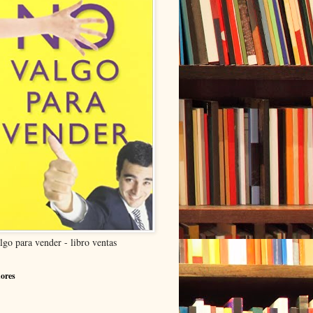
lgo para vender - libro ventas
ores