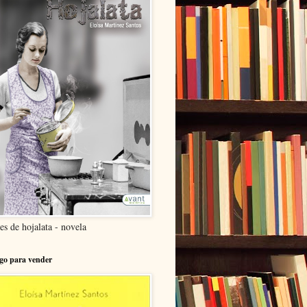
es de hojalata - novela
go para vender