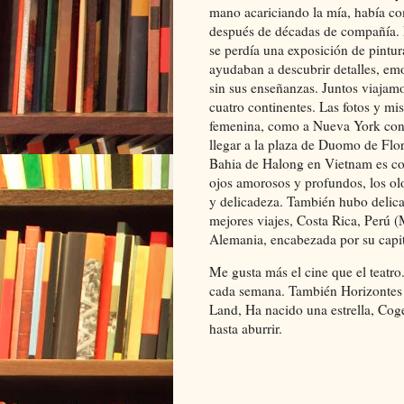
mano acariciando la mía, había co
después de décadas de compañía. R
se perdía una exposición de pintu
ayudaban a descubrir detalles, em
sin sus enseñanzas. Juntos viajam
cuatro continentes. Las fotos y mi
femenina, como a Nueva York consi
llegar a la plaza de Duomo de Flor
Bahia de Halong en Vietnam es com
ojos amorosos y profundos, los olo
y delicadeza. También hubo delica
mejores viajes, Costa Rica, Perú
Alemania, encabezada por su capi
Me gusta más el cine que el teatro. 
cada semana. También Horizontes d
Land, Ha nacido una estrella, Coge
hasta aburrir.