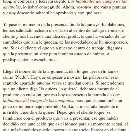
blog, si compráis y leéis mi cuento
Los habitantes del campo de las
amapolas
, lo habré conseguido. Ahora, vosotros, me vais a puntuar
y estoy deseando saber si he aprobado y con qué nota.
Ya pasó el momento de la presentación de la que ayer hablábamos,
hemos saludado, echado un vistazo al centro de trabajo de nuestro
cliente y nos hacemos una idea del producto que ha variado, de las
cantidades que aún le quedan, de las novedades que ha incorporado,
etc. Si es el cliente el que va a nuestro centro de trabajo, digamos
que la presentación sirve para intuir su estado de ánimo, su
predisposición a escucharnos.
Llega el momento de la argumentación, lo que ayer definíamos
como "Nudo". Hay que empezar a mostrar, las palabras en este
segundo apartado muchas veces se quedan cortas. Si pretendemos
que un cliente diga "lo quiero, lo quiero", debemos mostrarle el
producto en cuestión, por eso hoy os presento la portada de
Los
habitantes del campo de las amapolas
,
para que os enamoréis un
poco de mi personaje preferido, Güika, la musaraña insolente e
invisible, cuando ella quiere. Dejad que el cliente toque, se
familiarice con el producto que vais a presentar, ese que habéis
decidido con antelación que es el idóneo para su momento actual, el
que más beneficios puede aportar a su negocio. Pensar en el cliente