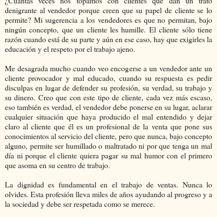
¿Cuántas veces nos topamos con clientes que dan un trato
denigrante al vendedor porque creen que su papel de cliente se lo
permite? Mi sugerencia a los vendedores es que no permitan, bajo
ningún concepto, que un cliente les humille. El cliente sólo tiene
razón cuando está de su parte y aún en ese caso, hay que exigirles la
educación y el respeto por el trabajo ajeno.
Me desagrada mucho cuando veo encogerse a un vendedor ante un
cliente provocador y mal educado, cuando su respuesta es pedir
disculpas en lugar de defender su profesión, su verdad, su trabajo y
su dinero. Creo que con este tipo de cliente, cada vez más escaso,
eso también es verdad, el vendedor debe ponerse en su lugar, aclarar
cualquier situación que haya producido el mal entendido y dejar
claro al cliente que él es un profesional de la venta que pone sus
conocimientos al servicio del cliente, pero que nunca, bajo concepto
alguno, permite ser humillado o maltratado ni por que tenga un mal
día ni porque el cliente quiera pagar su mal humor con el primero
que asoma en su centro de trabajo.
La dignidad es fundamental en el trabajo de ventas. Nunca lo
olvides. Esta profesión lleva miles de años ayudando al progreso y a
la sociedad y debe ser respetada como se merece.