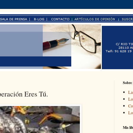
Sobre
eración Eres Tú.
La
Lo
Co
Lo
Mis li