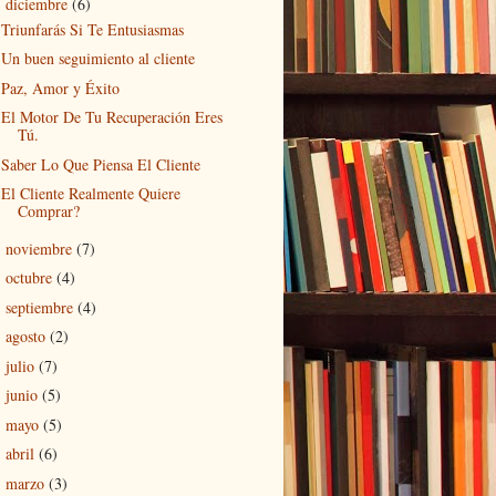
diciembre
(6)
▼
Triunfarás Si Te Entusiasmas
Un buen seguimiento al cliente
Paz, Amor y Éxito
El Motor De Tu Recuperación Eres
Tú.
Saber Lo Que Piensa El Cliente
El Cliente Realmente Quiere
Comprar?
noviembre
(7)
►
octubre
(4)
►
septiembre
(4)
►
agosto
(2)
►
julio
(7)
►
junio
(5)
►
mayo
(5)
►
abril
(6)
►
marzo
(3)
►