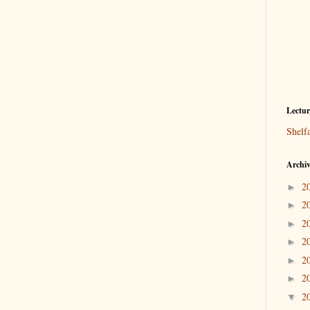
Lectu
Shelf
Archiv
2
►
2
►
2
►
2
►
2
►
2
►
2
▼