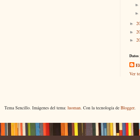
2
►
2
►
2
►
Datos 
El
Ver to
Tema Sencillo. Imágenes del tema:
luoman
. Con la tecnología de
Blogger
.