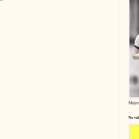
Mujer
No val