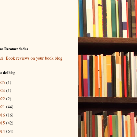
ras Recomendadas
ari: Book reviews on your book blog
o del blog
025
(1)
024
(1)
022
(2)
021
(44)
016
(16)
015
(42)
014
(64)