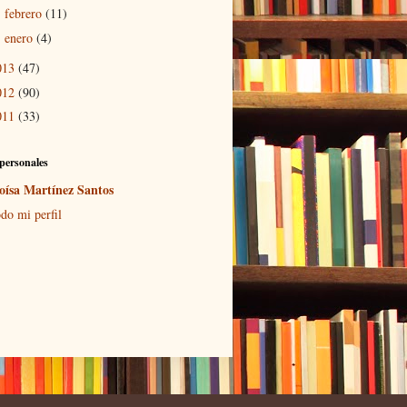
febrero
(11)
►
enero
(4)
►
013
(47)
012
(90)
011
(33)
personales
oísa Martínez Santos
do mi perfil