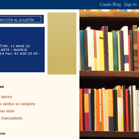
 mí
 autora
s sueños se cumplen
sas mías
 trascendente
bros