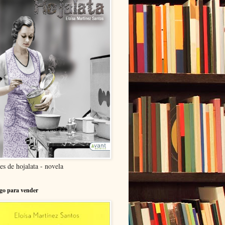
es de hojalata - novela
go para vender