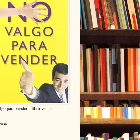
lgo para vender - libro ventas
ores