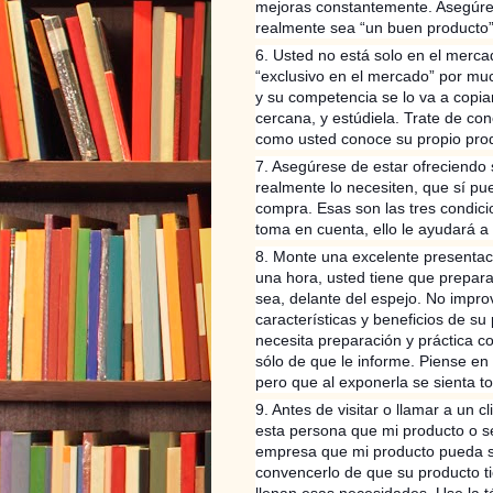
mejoras constantemente. Asegúres
realmente sea “un buen producto”
6. Usted no está solo en el mer
“exclusivo en el mercado” por mu
y su competencia se lo va a copia
cercana, y estúdiela. Trate de c
como usted conoce su propio pro
7. Asegúrese de estar ofreciendo
realmente lo necesiten, que sí pu
compra. Esas son las tres condici
toma en cuenta, ello le ayudará a
8. Monte una excelente presentac
una hora, usted tiene que prepara
sea, delante del espejo. No impro
características y beneficios de s
necesita preparación y práctica co
sólo de que le informe. Piense en
pero que al exponerla se sienta t
9. Antes de visitar o llamar a un 
esta persona que mi producto o se
empresa que mi producto pueda so
convencerlo de que su producto ti
llenan esas necesidades. Use la 