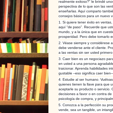
realmente exitoso?” le brindé un
perspectiva de lo que son las vent
enseñarlas. Aquí comparto tambié
consejos básicos para un nuevo 
1. Si quiere tener éxito en venta
aquí “de paso”. Recuerde que ust
mundo, y a la única que en cuesti
prosperidad. Pero debe tomarlo en
2. Véase siempre y considérese a
debe venderse ante el cliente. Pro
a las ventas sin ser usted primer
3. Caer bien es un negociazo para 
en usted a una persona agradable,
traicionar. Aprenda habilidades in
gustable –eso significa caer bien
4. Estudie al ser humano. Vuélvas
quienes tienen la llave para que u
aceptarle su producto o servicio
decisiones a favor o en contra de
psicología de compra, y principa
5. Conozca a la perfección su pro
vende, sea un tangible, un intang