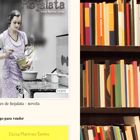
es de hojalata - novela
go para vender