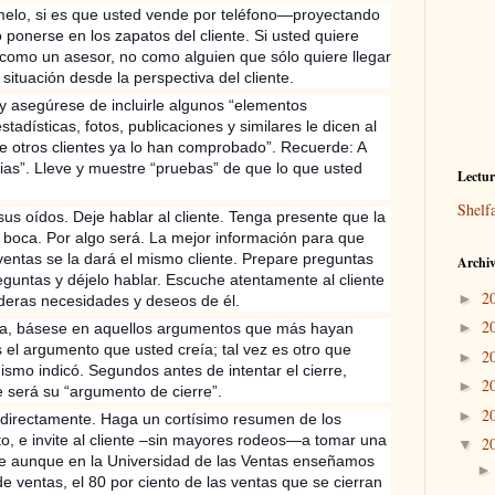
ámelo, si es que usted vende por teléfono—proyectando
 ponerse en los zapatos del cliente. Si usted quiere
 como un asesor, no como alguien que sólo quiere llegar
a situación desde la perspectiva del cliente.
y asegúrese de incluirle algunos “elementos
stadísticas, fotos, publicaciones y similares le dicen al
que otros clientes ya lo han comprobado”. Recuerde: A
ndias”. Lleve y muestre “pruebas” de que lo que usted
Lectu
Shelf
a sus oídos. Deje hablar al cliente. Tenga presente que la
a boca. Por algo será. La mejor información para que
ventas se la dará el mismo cliente. Prepare preguntas
Archiv
reguntas y déjelo hablar. Escuche atentamente al cliente
2
►
aderas necesidades y deseos de él.
2
►
enta, básese en aquellos argumentos que más hayan
s el argumento que usted creía; tal vez es otro que
2
►
ismo indicó. Segundos antes de intentar el cierre,
2
►
será su “argumento de cierre”.
2
►
te directamente. Haga un cortísimo resumen de los
o, e invite al cliente –sin mayores rodeos—a tomar una
2
▼
e aunque en la Universidad de las Ventas enseñamos
e ventas, el 80 por ciento de las ventas que se cierran