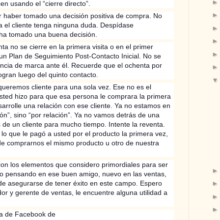
en usando el “cierre directo”.
or haber tomado una decisión positiva de compra. No
 el cliente tenga ninguna duda. Despídase
 ha tomado una buena decisión.
a no se cierre en la primera visita o en el primer
e un Plan de Seguimiento Post-Contacto Inicial. No se
encia de marca ante él. Recuerde que el ochenta por
ogran luego del quinto contacto.
queremos cliente para una sola vez. Ese no es el
sted hizo para que esa persona le comprara la primera
arrolle una relación con ese cliente. Ya no estamos en
ión”, sino “por relación”. Ya no vamos detrás de una
 de un cliente para mucho tiempo. Intente la reventa.
r lo que le pagó a usted por el producto la primera vez,
de comprarnos el mismo producto u otro de nuestra
con los elementos que considero primordiales para ser
ito pensando en ese buen amigo, nuevo en las ventas,
 asegurarse de tener éxito en este campo. Espero
r y gerente de ventas, le encuentre alguna utilidad a
na de Facebook de