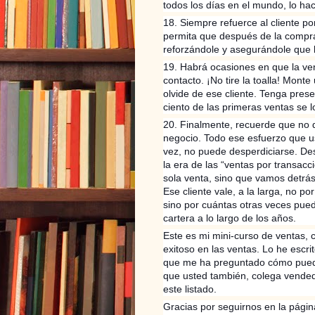
todos los días en el mundo, lo hac
18. Siempre refuerce al cliente p
permita que después de la compra
reforzándole y asegurándole que
19. Habrá ocasiones en que la vent
contacto. ¡No tire la toalla! Mont
olvide de ese cliente. Tenga pres
ciento de las primeras ventas se l
20. Finalmente, recuerde que no 
negocio. Todo ese esfuerzo que u
vez, no puede desperdiciarse. Des
la era de las “ventas por transacc
sola venta, sino que vamos detrás
Ese cliente vale, a la larga, no po
sino por cuántas otras veces pue
cartera a lo largo de los años.
Este es mi mini-curso de ventas, 
exitoso en las ventas. Lo he escr
que me ha preguntado cómo puede
que usted también, colega vendedo
este listado.
Gracias por seguirnos en la pági