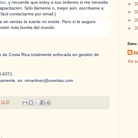
tas
, y recuerde que estoy a sus órdenes si me necesita
2
►
apacitación. Sólo llámeme o, mejor aún, escríbame a:
2
►
cil contactarme por email.)
2
►
 en ventas la suerte no existe. Pero sí le auguro
esión más bonita del mundo.
2
►
Datos 
El
s de Costa Rica totalmente enfocada en gestión de
Ver to
3-6371.
ariamente, es: omartinez@uventas.com
n
11:27