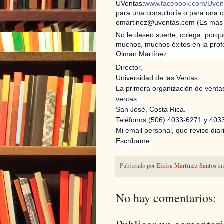
UVentas:
www.facebook.com/Uven
para una consultoría o para una c
omartinez@uventas.com (Es más fá
No le deseo suerte, colega, porque
muchos, muchos éxitos en la prof
Olman Martínez,
Director,
Universidad de las Ventas.
La primera organización de venta
ventas.
San José, Costa Rica.
Teléfonos (506) 4033-6271 y 403
Mi email personal, que reviso di
Escríbame.
Publicado por
Eloísa Martínez Santos
e
No hay comentarios: