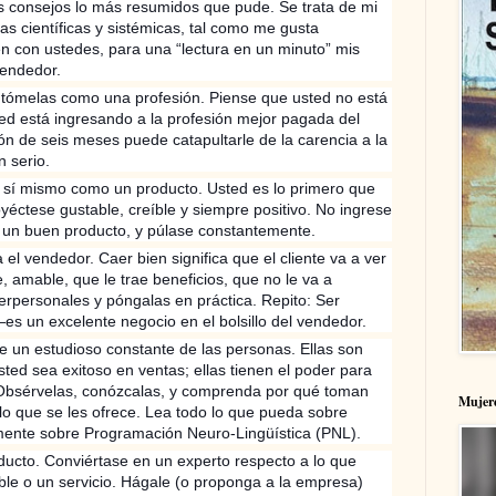
os consejos lo más resumidos que pude. Se trata de mi
as científicas y sistémicas, tal como me gusta
n con ustedes, para una “lectura en un minuto” mis
vendedor.
s, tómelas como una profesión. Piense que usted no está
ed está ingresando a la profesión mejor pagada del
ón de seis meses puede catapultarle de la carencia a la
 serio.
 sí mismo como un producto. Usted es lo primero que
yéctese gustable, creíble y siempre positivo. No ingrese
o un buen producto, y púlase constantemente.
el vendedor. Caer bien significa que el cliente va a ver
 amable, que le trae beneficios, que no le va a
terpersonales y póngalas en práctica. Repito: Ser
—es un excelente negocio en el bolsillo del vendedor.
e un estudioso constante de las personas. Ellas son
sted sea exitoso en ventas; ellas tienen el poder para
. Obsérvelas, conózcalas, y comprenda por qué toman
Mujere
 lo que se les ofrece. Lea todo lo que pueda sobre
lmente sobre Programación Neuro-Lingüística (PNL).
ducto. Conviértase en un experto respecto a lo que
ible o un servicio. Hágale (o proponga a la empresa)