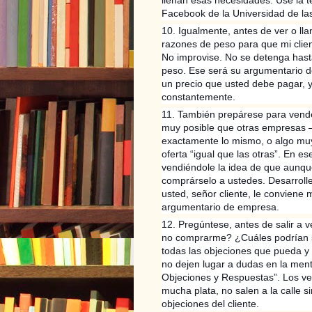
Facebook de la Universidad de la
10. Igualmente, antes de ver o lla
razones de peso para que mi clie
No improvise. No se detenga hast
peso. Ese será su argumentario d
un precio que usted debe pagar, y
constantemente.
11. También prepárese para vende
muy posible que otras empresas 
exactamente lo mismo, o algo muy 
oferta “igual que las otras”. En e
vendiéndole la idea de que aunque
comprárselo a ustedes. Desarrolle
usted, señor cliente, le conviene
argumentario de empresa.
12. Pregúntese, antes de salir a v
no comprarme? ¿Cuáles podrían ser
todas las objeciones que pueda y
no dejen lugar a dudas en la ment
Objeciones y Respuestas”. Los ve
mucha plata, no salen a la calle s
objeciones del cliente.