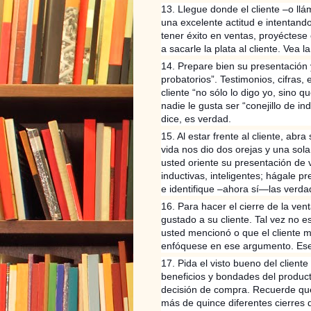
13. Llegue donde el cliente –o ll
una excelente actitud e intentando
tener éxito en ventas, proyéctese
a sacarle la plata al cliente. Vea l
14. Prepare bien su presentación 
probatorios”. Testimonios, cifras, e
cliente “no sólo lo digo yo, sino 
nadie le gusta ser “conejillo de i
dice, es verdad.
15. Al estar frente al cliente, abr
vida nos dio dos orejas y una sol
usted oriente su presentación de 
inductivas, inteligentes; hágale p
e identifique –ahora sí—las verd
16. Para hacer el cierre de la v
gustado a su cliente. Tal vez no e
usted mencionó o que el cliente m
enfóquese en ese argumento. Ese 
17. Pida el visto bueno del clien
beneficios y bondades del product
decisión de compra. Recuerde qu
más de quince diferentes cierres d