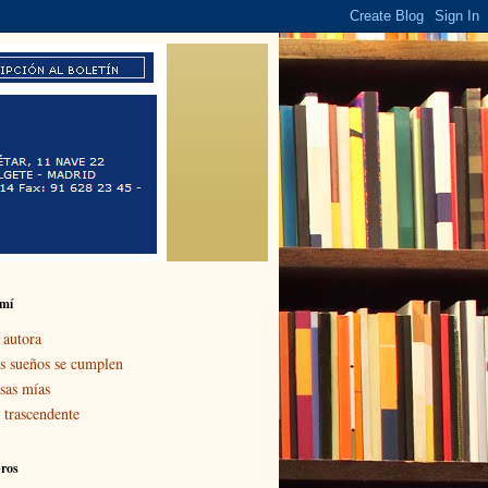
 mí
 autora
s sueños se cumplen
sas mías
 trascendente
bros