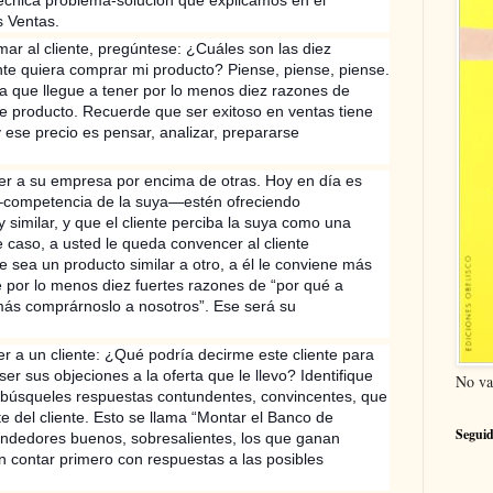
s Ventas.
mar al cliente, pregúntese: ¿Cuáles son las diez
nte quiera comprar mi producto? Piense, piense, piense.
a que llegue a tener por lo menos diez razones de
e producto. Recuerde que ser exitoso en ventas tiene
 ese precio es pensar, analizar, prepararse
r a su empresa por encima de otras. Hoy en día es
–competencia de la suya—estén ofreciendo
similar, y que el cliente perciba la suya como una
se caso, a usted le queda convencer al cliente
 sea un producto similar a otro, a él le conviene más
 por lo menos diez fuertes razones de “por qué a
 más comprárnoslo a nosotros”. Ese será su
er a un cliente: ¿Qué podría decirme este cliente para
 sus objeciones a la oferta que le llevo? Identifique
No va
 búsqueles respuestas contundentes, convincentes, que
e del cliente. Esto se llama “Montar el Banco de
Seguid
ndedores buenos, sobresalientes, los que ganan
in contar primero con respuestas a las posibles