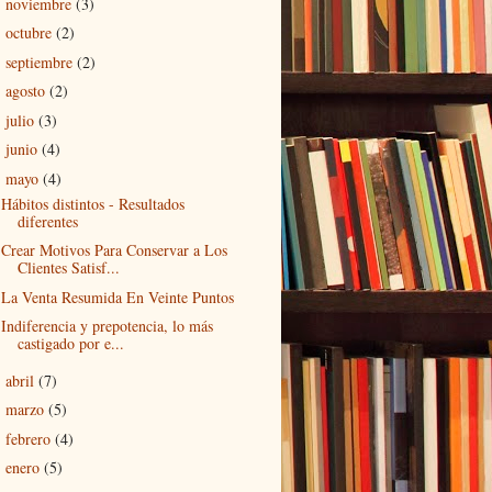
noviembre
(3)
►
octubre
(2)
►
septiembre
(2)
►
agosto
(2)
►
julio
(3)
►
junio
(4)
►
mayo
(4)
▼
Hábitos distintos - Resultados
diferentes
Crear Motivos Para Conservar a Los
Clientes Satisf...
La Venta Resumida En Veinte Puntos
Indiferencia y prepotencia, lo más
castigado por e...
abril
(7)
►
marzo
(5)
►
febrero
(4)
►
enero
(5)
►