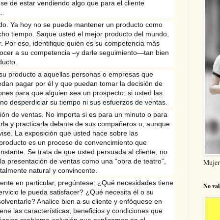
e de estar vendiendo algo que para el cliente
.
cado. Ya hoy no se puede mantener un producto como
cho tiempo. Saque usted el mejor producto del mundo,
r. Por eso, identifique quién es su competencia más
onocer a su competencia –y darle seguimiento—tan bien
ducto.
 su producto a aquellas personas o empresas que
edan pagar por él y que puedan tomar la decisión de
ones para que alguien sea un prospecto; si usted las
 no desperdiciar su tiempo ni sus esfuerzos de ventas.
ión de ventas. No importa si es para un minuto o para
rla y practicarla delante de sus compañeros o, aunque
vise. La exposición que usted hace sobre las
u producto es un proceso de convencimiento que
nstante. Se trata de que usted persuada al cliente, no
 la presentación de ventas como una “obra de teatro”,
Mujer
otalmente natural y convincente.
cliente en particular, pregúntese: ¿Qué necesidades tiene
No val
rvicio le pueda satisfacer? ¿Qué necesita él o su
lventarle? Analice bien a su cliente y enfóquese en
ene las características, beneficios y condiciones que
técnica problema-solución que explicamos en el