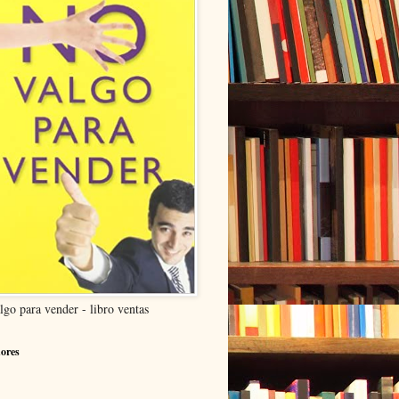
lgo para vender - libro ventas
ores