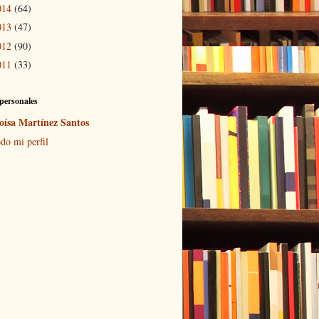
014
(64)
013
(47)
012
(90)
011
(33)
personales
oísa Martínez Santos
do mi perfil