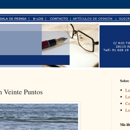
Sobre
 Veinte Puntos
La
Lo
Co
Lo
Mis li