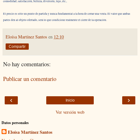
comodidad, satisfacción, belleza, diversión, lujo, etc.,
El precio es sólo un punto de partida y nunca fundamental a la hora de cerrar una venta. El valor que ambas
partes den al objeto ofertado, será lo que condicione realmente el cierre de la operación.
Eloísa Martínez Santos
en
12:10
Compartir
No hay comentarios:
Publicar un comentario
‹
›
Inicio
Ver versión web
Datos personales
Eloísa Martínez Santos