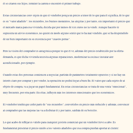
él se criaron sus hijos, terminó la carrera o encontró el primer trabajo.
Estas circunstancias conv ergen en que el vendedor ponga un precio a tenor de lo que para él significa, de lo que
es su "valor añadido": los recuerdos, los buenos momentos, las alegrías y por tanto, sin importante el precio que
el mercado marca para esa vivienda, decida que por menos de xxx euros no la vende. Aunque hacerlo le
supusiera un alivio económico, no quiere en modo alguno sentir que lo ha mal vendido, que se ha desprendido
de un bien importante en su existencia por "cuastro perras".
Pero la visión del comprador es antagónica porque lo que él ve, además del precio establecido por la oferta-
demanda, es que dicha vivienda necesita algunas reparaciones, modernizar la cocina e instalar aire
acondicionado, por ejemplo.
Cuando estas dos personas comiencen a negociar, partirán de parámetros totalmente opuestos y si no hay un
interés claro por comprar y por vender, la operación no podrá llegar a buen fin. El valor que cada sujeto de al
objeto de compra, va a jugar un papel fundamental. En estas circunstancias se trata de una venta "emocional",
muy frecuente, por otra parte. En ellas, influyen más los intereses emocionales que los económicos.
El vendedor tendrá que ceder parte de "sus recuerdos", convertidos en precio más reducido y además, convencer
al comprador que las mejoras las va a disfrutar él y por tanto, saldrán de su bolsillo.
Lo que acabo de reflejar es válido para cualquier gestión comercial que un vendedor lleve a cabo. Es
fundamental presentar el precio unido a los valores añadidos que esa compra puedan aportar al cliente: