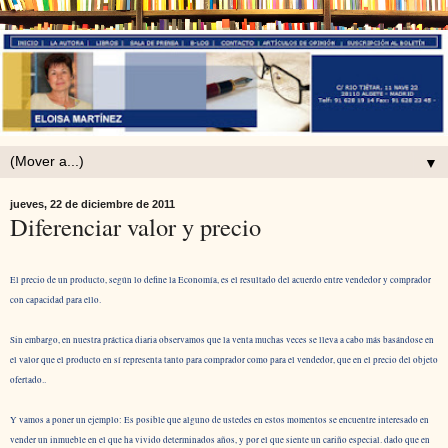
▼
jueves, 22 de diciembre de 2011
Diferenciar valor y precio
El precio de un producto, según lo define la Economía, es el resultado del acuerdo entre vendedor y comprador
con capacidad para ello.
Sin embargo, en nuestra práctica diaria observamos que la venta muchas veces se lleva a cabo más basándose en
el valor que el producto en sí representa tanto para comprador como para el vendedor, que en el precio del objeto
ofertado..
Y vamos a poner un ejemplo: Es posible que alguno de ustedes en estos momentos se encuentre interesado en
vender un inmueble en el que ha vivido determinados años, y por el que siente un cariño especial. dado que en