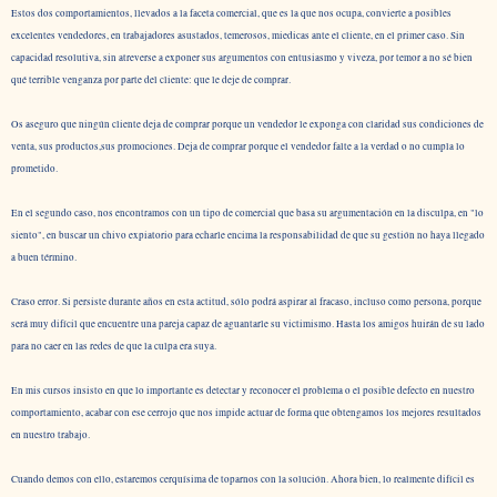
Estos dos comportamientos, llevados a la faceta comercial, que es la que nos ocupa, convierte a posibles
excelentes vendedores, en trabajadores asustados, temerosos, miedicas ante el cliente, en el primer caso. Sin
capacidad resolutiva, sin atreverse a exponer sus argumentos con entusiasmo y viveza, por temor a no sé bien
qué terrible venganza por parte del cliente: que le deje de comprar.
Os aseguro que ningún cliente deja de comprar porque un vendedor le exponga con claridad sus condiciones de
venta, sus productos,sus promociones. Deja de comprar porque el vendedor falte a la verdad o no cumpla lo
prometido.
En el segundo caso, nos encontramos con un tipo de comercial que basa su argumentación en la disculpa, en "lo
siento", en buscar un chivo expiatorio para echarle encima la responsabilidad de que su gestión no haya llegado
a buen término.
Craso error. Si persiste durante años en esta actitud, sólo podrá aspirar al fracaso, incluso como persona, porque
será muy difícil que encuentre una pareja capaz de aguantarle su victimismo. Hasta los amigos huirán de su lado
para no caer en las redes de que la culpa era suya.
En mis cursos insisto en que lo importante es detectar y reconocer el problema o el posible defecto en nuestro
comportamiento, acabar con ese cerrojo que nos impide actuar de forma que obtengamos los mejores resultados
en nuestro trabajo.
Cuando demos con ello, estaremos cerquísima de toparnos con la solución. Ahora bien, lo realmente difícil es