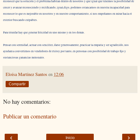
reconocer que la solución y el problema habitan dentro de nosotros y que igual que tenemos la posibilidad de
crecer y avanzar reconociendo y rectificando, igual,digo, podemos estancarnos en nuestra incapacidad para
reconocer lo que es mejorable en nosotros y en nuestro comportamiento, si nos empeñamos en mirar hacia el
exterior buscando culpables.
Para triunfar hay que generar felicidad en uno mismo y en los demás.
Pensar con serenidad, actuar con sencillez, darse generosamente, practicar la empatía y ser agradecido, nos
ayudará a convertirnos en vendedores de éxitoy por tanto, en personas con posibilidad de trabajo fijo y
sustanciosas ganancias mensuales.
Eloísa Martínez Santos
en
12:06
Compartir
No hay comentarios:
Publicar un comentario
‹
›
Inicio