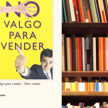
lgo para vender - libro ventas
ores