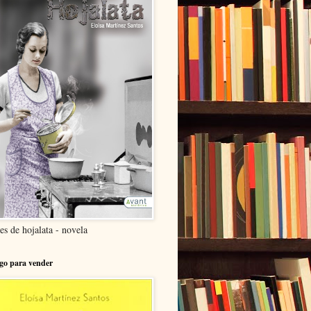
es de hojalata - novela
go para vender