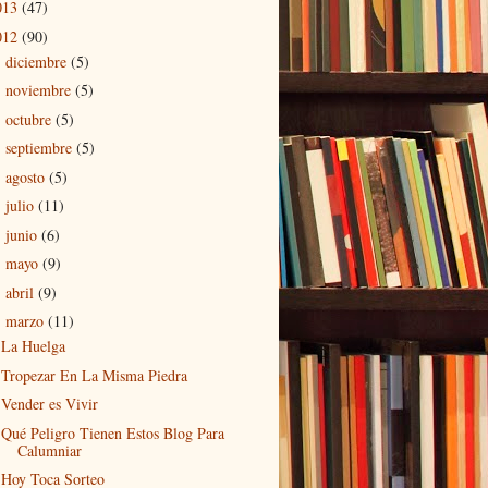
013
(47)
012
(90)
diciembre
(5)
►
noviembre
(5)
►
octubre
(5)
►
septiembre
(5)
►
agosto
(5)
►
julio
(11)
►
junio
(6)
►
mayo
(9)
►
abril
(9)
►
marzo
(11)
▼
La Huelga
Tropezar En La Misma Piedra
Vender es Vivir
Qué Peligro Tienen Estos Blog Para
Calumniar
Hoy Toca Sorteo