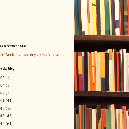
ras Recomendadas
ari: Book reviews on your book blog
o del blog
025
(1)
024
(1)
022
(2)
021
(44)
016
(16)
015
(42)
014
(64)