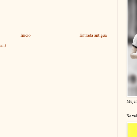
Inicio
Entrada antigua
tom)
Mujer
No val