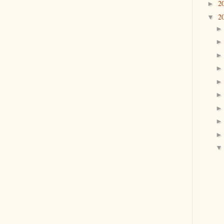
2
►
2
▼