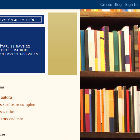
 mí
 autora
s sueños se cumplen
sas mías
 trascendente
bros