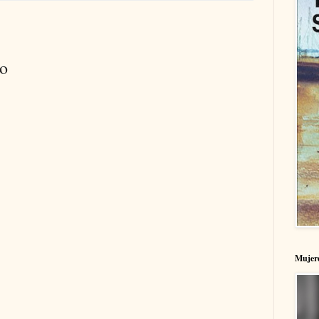
io
Mujere