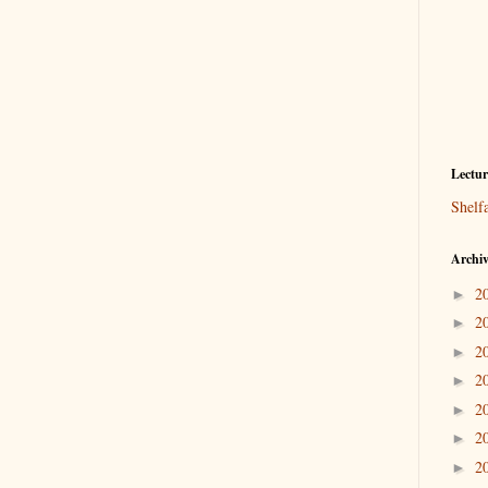
Lectu
Shelf
Archiv
2
►
2
►
2
►
2
►
2
►
2
►
2
►