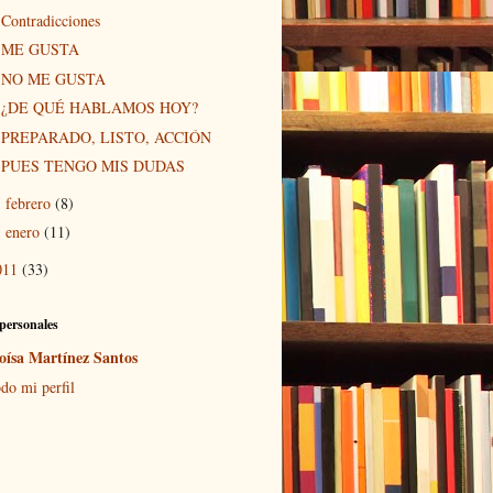
Contradicciones
ME GUSTA
NO ME GUSTA
¿DE QUÉ HABLAMOS HOY?
PREPARADO, LISTO, ACCIÓN
PUES TENGO MIS DUDAS
febrero
(8)
►
enero
(11)
►
011
(33)
personales
oísa Martínez Santos
do mi perfil