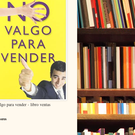
lgo para vender - libro ventas
ores