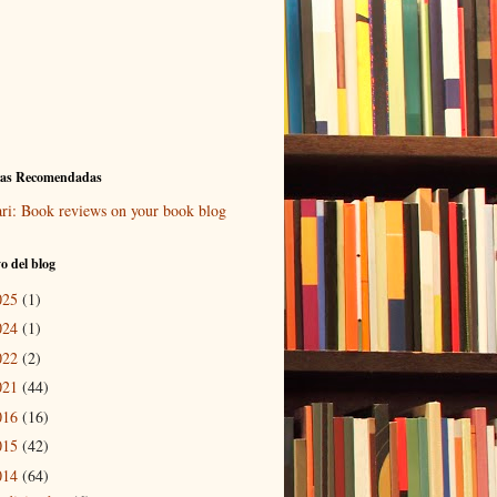
ras Recomendadas
ari: Book reviews on your book blog
o del blog
025
(1)
024
(1)
022
(2)
021
(44)
016
(16)
015
(42)
014
(64)