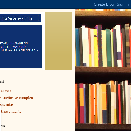
 mí
 autora
s sueños se cumplen
sas mías
 trascendente
bros