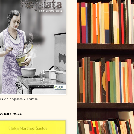
es de hojalata - novela
go para vender