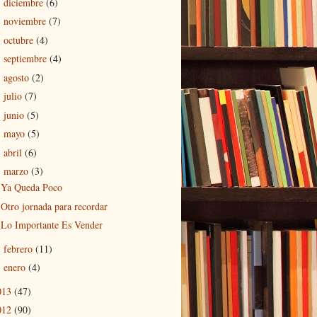
diciembre
(6)
►
noviembre
(7)
►
octubre
(4)
►
septiembre
(4)
►
agosto
(2)
►
julio
(7)
►
junio
(5)
►
mayo
(5)
►
abril
(6)
►
marzo
(3)
▼
Ya Queda Poco
Otro jornada para recordar
Lo Importante Es Vender
febrero
(11)
►
enero
(4)
►
013
(47)
012
(90)