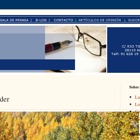
Sobre
der
La
Lo
Co
Lo
Mis li