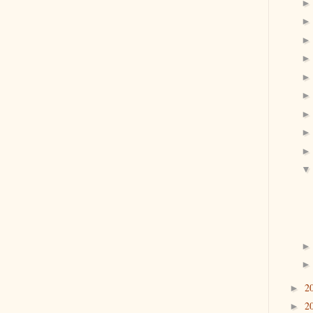
2
►
2
►