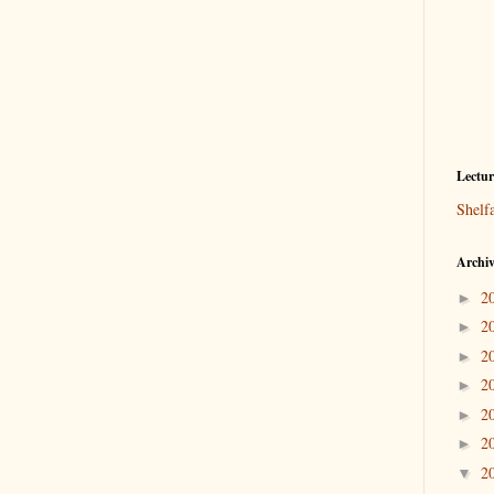
Lectu
Shelf
Archiv
2
►
2
►
2
►
2
►
2
►
2
►
2
▼